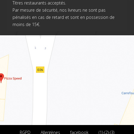
Titres restaurants acceptés.
Par mesure de sécurité, nos livreurs ne sont pas
pénalisés en cas de retard et sont en possession de
moins de 15€.
RGPD
Allergènes
facebook
(1)-(2)-(3)